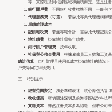
等，實際租賃則根據區域和面積而定。這是注冊
銀行開戶費
：不同銀行收費標準不同，一般包含
代理服務費（可選）
：若委托專業代理機構辦理
后續維護成本
：
記賬報稅費
：若無專職會計，需委托代理記賬公司，
地址續費
：掛靠地址需每年續費。
銀行賬戶管理費
：按年收取。
社保與公積金費用
：根據雇傭員工人數和工資基
總計估算
：自行辦理且使用低成本掛靠地址的情況下，
戶費等固定維護費用。
三、 特別提示
經營范圍擬定
：務必準確表述，核心應包括“計
稅收優惠
：密切關注深圳及前海等區域對科技型
實繳資本
：雖然注冊資本多為認繳，但若公司未