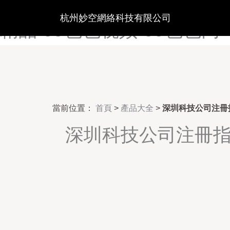
99日韩精品-99日网页-99三
杭州妙空網絡科技有限公司
精品-99色色视频-99色色网
當前位置：
首頁
>
產品大全
>
深圳科技公司注冊
深圳科技公司注冊指