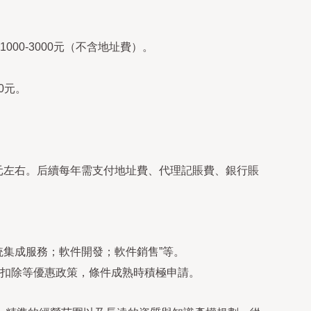
0-3000元（不含地址費）。
0元。
0元左右。后續每年需支付地址費、代理記賬費、銀行賬
統集成服務；軟件開發；軟件銷售”等。
扣除等優惠政策，條件成熟時積極申請。