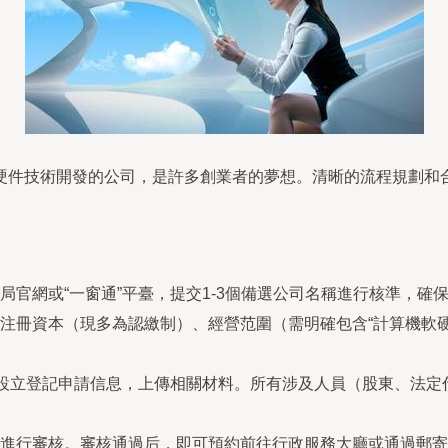
硬件技術開發的公司，是許多創業者的夢想。清晰的流程規劃和
局官網或“一窗通”平臺，提交1-3個備選公司名稱進行核準，
注冊資本（現多為認繳制）、經營范圍（需明確包含“計算機軟
寫設立登記申請信息，上傳相關材料。所有涉及人員（股東、法定代
進行審核。審核通過后，即可預約前往行政服務大廳或通過郵寄