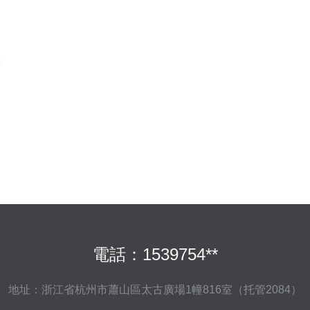
電話：1539754**
地址：浙江省杭州市蕭山區太古廣場1幢816室（托管2084）