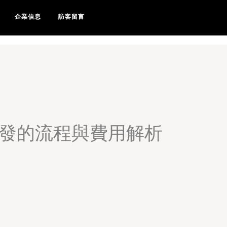
99色导航-99色国产-99色国产
企業信息
訪客留言
開發的流程與費用解析