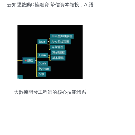
云知聲啟動D輪融資 摯信資本領投，AI語
音識別賽道再掀波瀾
大數據開發工程師的核心技能體系