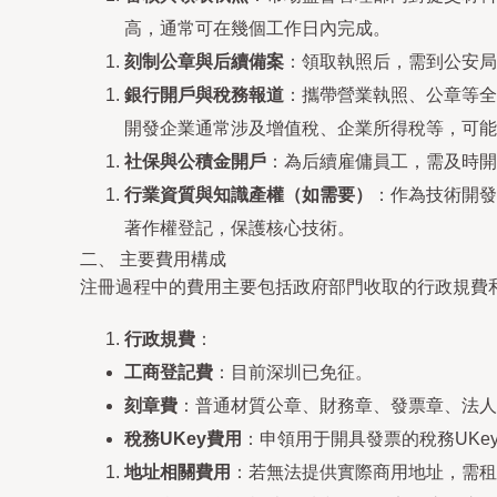
高，通常可在幾個工作日內完成。
刻制公章與后續備案
：領取執照后，需到公安局
銀行開戶與稅務報道
：攜帶營業執照、公章等全
開發企業通常涉及增值稅、企業所得稅等，可能
社保與公積金開戶
：為后續雇傭員工，需及時開
行業資質與知識產權（如需要）
：作為技術開發
著作權登記，保護核心技術。
二、 主要費用構成
注冊過程中的費用主要包括政府部門收取的行政規費
行政規費
：
工商登記費
：目前深圳已免征。
刻章費
：普通材質公章、財務章、發票章、法人章
稅務UKey費用
：申領用于開具發票的稅務UKe
地址相關費用
：若無法提供實際商用地址，需租